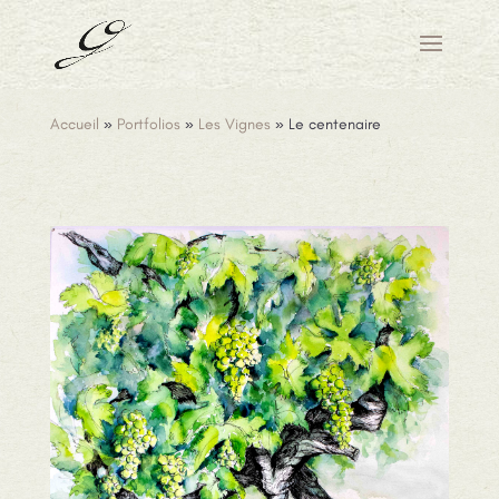
Accueil
»
Portfolios
»
Les Vignes
»
Le centenaire